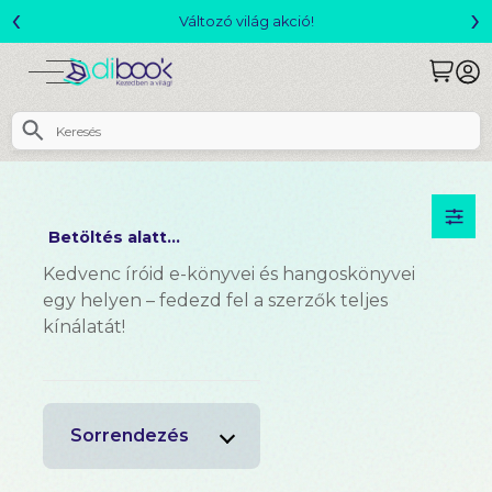
‹
›
Változó világ akció!
Betöltés alatt...
Kedvenc íróid e-könyvei és hangoskönyvei
egy helyen – fedezd fel a szerzők teljes
kínálatát!
Sorrendezés