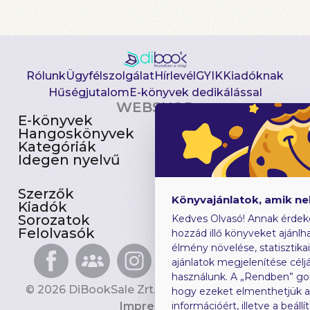
Rólunk
Ügyfélszolgálat
Hírlevél
GYIK
Kiadóknak
Hűségjutalom
E-könyvek dedikálással
WEBSHOP
E-könyvek
Csomagajánlatok
Hangoskönyvek
Akciósak
Kategóriák
Előjegyezhetők
Idegen nyelvű
Újdonságok
Szerzők
Gyerekkönyvek
Könyvajánlatok, amik n
Kiadók
Heti toplista
Sorozatok
Ajándékutalvány
Kedves Olvasó! Annak érdek
Felolvasók
Blog
hozzád illő könyveket ajánlha
élmény növelése, statisztika
ajánlatok megjelenítése céljá
használunk. A „Rendben” go
© 2026 DiBookSale Zrt. Minden jog fenntartva.
hogy ezeket elmenthetjük 
Impresszum
információért, illetve a beál