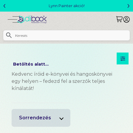
‹
›
Megjelent! L. J. Shen: Legvadabb álmaimban sze
Betöltés alatt...
Kedvenc íróid e-könyvei és hangoskönyvei
egy helyen – fedezd fel a szerzők teljes
kínálatát!
Sorrendezés