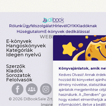
Rólunk
Ügyfélszolgálat
Hírlevél
GYIK
Kiadóknak
Hűségjutalom
E-könyvek dedikálással
WEBSHOP
E-könyvek
Csomagajánlatok
Hangoskönyvek
Akciósak
Kategóriák
Előjegyezhetők
Idegen nyelvű
Újdonságok
Szerzők
Gyerekkönyvek
Könyvajánlatok, amik n
Kiadók
Heti toplista
Sorozatok
Ajándékutalvány
Kedves Olvasó! Annak érdek
Felolvasók
Blog
hozzád illő könyveket ajánlha
élmény növelése, statisztika
ajánlatok megjelenítése céljá
használunk. A „Rendben” go
© 2026 DiBookSale Zrt. Minden jog fenntartva.
hogy ezeket elmenthetjük 
Impresszum
információért, illetve a beál