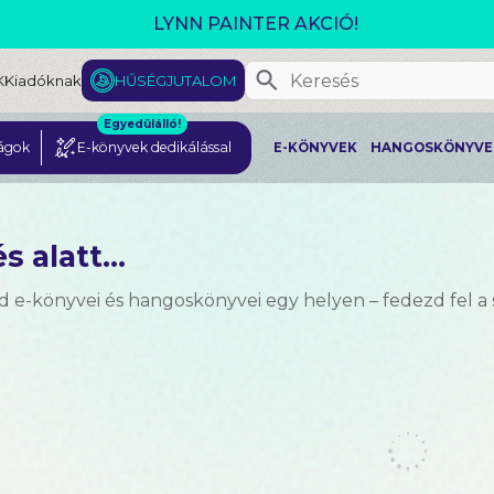
GJELENT! L. J. SHEN: LEGVADABB ÁLMAIMBAN SZER
K
Kiadóknak
HŰSÉGJUTALOM
Egyedülálló!
ágok
E-könyvek dedikálással
E-KÖNYVEK
HANGOSKÖNYVE
s alatt...
d e-könyvei és hangoskönyvei egy helyen – fedezd fel a 