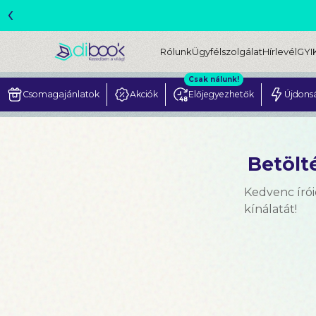
‹
ME
Rólunk
Ügyfélszolgálat
Hírlevél
GYI
Csak nálunk!
Csomagajánlatok
Akciók
Előjegyezhetők
Újdons
Betölté
Kedvenc írói
kínálatát!