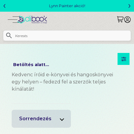
‹
›
Lynn Painter akció!
Megjelent! L. 
Betöltés alatt...
Kedvenc íróid e-könyvei és hangoskönyvei
egy helyen – fedezd fel a szerzők teljes
kínálatát!
Sorrendezés