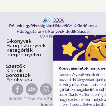
Rólunk
Ügyfélszolgálat
Hírlevél
GYIK
Kiadóknak
Hűségjutalom
E-könyvek dedikálással
WEBSHOP
E-könyvek
Csomagajánlatok
Hangoskönyvek
Akciósak
Kategóriák
Előjegyezhetők
Idegen nyelvű
Újdonságok
Szerzők
Gyerekkönyvek
Könyvajánlatok, amik n
Kiadók
Heti toplista
Sorozatok
Ajándékutalvány
Kedves Olvasó! Annak érdek
Felolvasók
Blog
hozzád illő könyveket ajánlha
élmény növelése, statisztika
ajánlatok megjelenítése céljá
használunk. A „Rendben” go
© 2026 DiBookSale Zrt. Minden jog fenntartva.
hogy ezeket elmenthetjük 
Impresszum
információért, illetve a beál