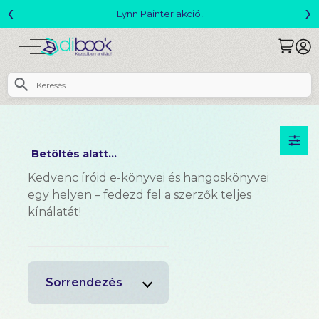
‹
›
Lynn Painter akció!
Betöltés alatt...
Kedvenc íróid e-könyvei és hangoskönyvei
egy helyen – fedezd fel a szerzők teljes
kínálatát!
Sorrendezés