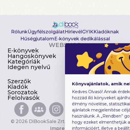
Rólunk
Ügyfélszolgálat
Hírlevél
GYIK
Kiadóknak
Hűségjutalom
E-könyvek dedikálással
WEBSHOP
E-könyvek
Csomagajánlatok
Hangoskönyvek
Akciósak
Kategóriák
Előjegyezhetők
Idegen nyelvű
Újdonságok
Szerzők
Gyerekkönyvek
Könyvajánlatok, amik n
Kiadók
Heti toplista
Sorozatok
Ajándékutalvány
Kedves Olvasó! Annak érdek
Felolvasók
Blog
hozzád illő könyveket ajánlha
élmény növelése, statisztika
ajánlatok megjelenítése céljá
használunk. A „Rendben” go
© 2026 DiBookSale Zrt. Minden jog fenntartva.
hogy ezeket elmenthetjük 
Impresszum
információért, illetve a beál