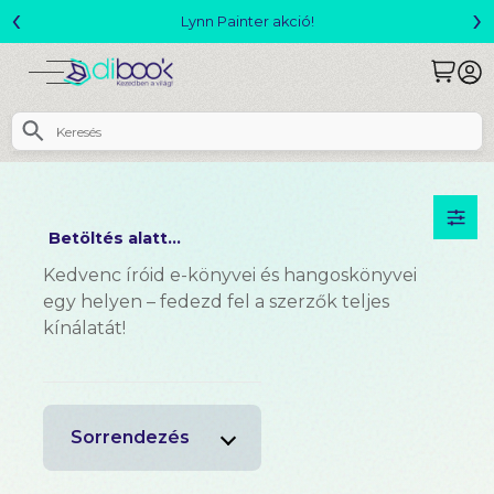
‹
›
Megjelent! L. J. Shen: Legvadabb álmaimb
Betöltés alatt...
Kedvenc íróid e-könyvei és hangoskönyvei
egy helyen – fedezd fel a szerzők teljes
kínálatát!
Sorrendezés