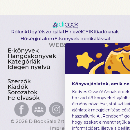
Rólunk
Ügyfélszolgálat
Hírlevél
GYIK
Kiadóknak
Hűségjutalom
E-könyvek dedikálással
WEBSHOP
E-könyvek
Csomagajánlatok
Hangoskönyvek
Akciósak
Kategóriák
Előjegyezhetők
Idegen nyelvű
Újdonságok
Szerzők
Gyerekkönyvek
Könyvajánlatok, amik n
Kiadók
Heti toplista
Sorozatok
Ajándékutalvány
Kedves Olvasó! Annak érdek
Felolvasók
Blog
hozzád illő könyveket ajánlha
élmény növelése, statisztika
ajánlatok megjelenítése céljá
használunk. A „Rendben” go
© 2026 DiBookSale Zrt. Minden jog fenntartva.
hogy ezeket elmenthetjük 
Impresszum
információért, illetve a beál