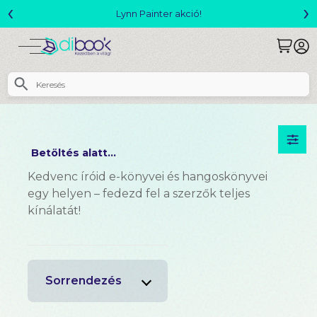
‹
›
Lynn Painter akció!
Betöltés alatt...
Kedvenc íróid e-könyvei és hangoskönyvei
egy helyen – fedezd fel a szerzők teljes
kínálatát!
Sorrendezés