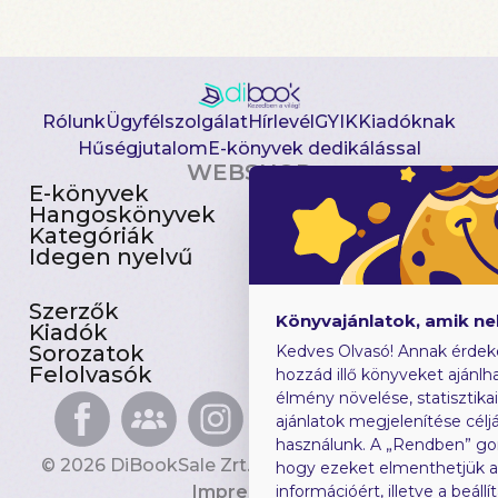
Rólunk
Ügyfélszolgálat
Hírlevél
GYIK
Kiadóknak
Hűségjutalom
E-könyvek dedikálással
WEBSHOP
E-könyvek
Csomagajánlatok
Hangoskönyvek
Akciósak
Kategóriák
Előjegyezhetők
Idegen nyelvű
Újdonságok
Szerzők
Gyerekkönyvek
Könyvajánlatok, amik n
Kiadók
Heti toplista
Sorozatok
Ajándékutalvány
Kedves Olvasó! Annak érdek
Felolvasók
Blog
hozzád illő könyveket ajánlha
élmény növelése, statisztika
ajánlatok megjelenítése céljá
használunk. A „Rendben” go
© 2026 DiBookSale Zrt. Minden jog fenntartva.
hogy ezeket elmenthetjük 
Impresszum
információért, illetve a beál