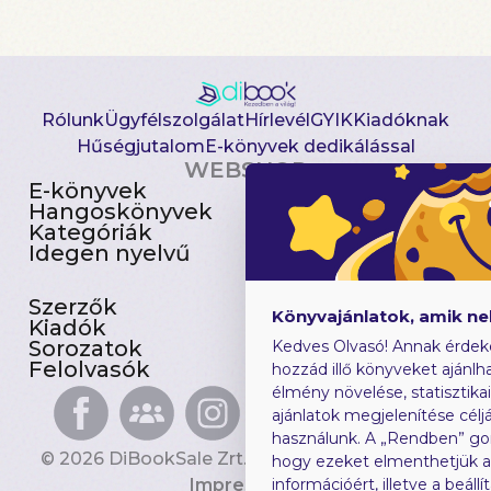
Rólunk
Ügyfélszolgálat
Hírlevél
GYIK
Kiadóknak
Hűségjutalom
E-könyvek dedikálással
WEBSHOP
E-könyvek
Csomagajánlatok
Hangoskönyvek
Akciósak
Kategóriák
Előjegyezhetők
Idegen nyelvű
Újdonságok
Szerzők
Gyerekkönyvek
Könyvajánlatok, amik n
Kiadók
Heti toplista
Sorozatok
Ajándékutalvány
Kedves Olvasó! Annak érdek
Felolvasók
Blog
hozzád illő könyveket ajánlha
élmény növelése, statisztika
ajánlatok megjelenítése céljá
használunk. A „Rendben” go
© 2026 DiBookSale Zrt. Minden jog fenntartva.
hogy ezeket elmenthetjük 
Impresszum
információért, illetve a beál