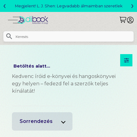
‹
›
Megjelent! L. J. Shen: Legvadabb álmaimban szeretlek
Betöltés alatt...
Kedvenc íróid e-könyvei és hangoskönyvei
egy helyen – fedezd fel a szerzők teljes
kínálatát!
Sorrendezés