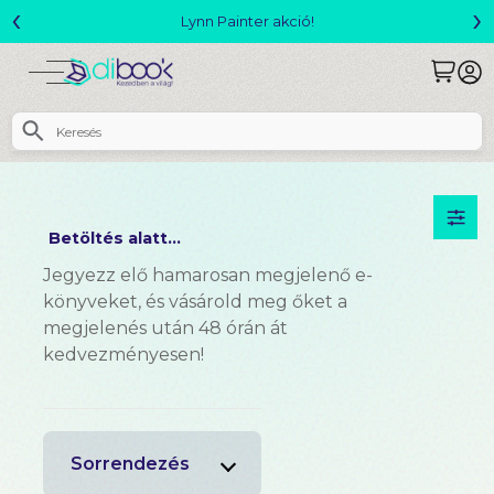
‹
›
Lynn Painter akció!
Betöltés alatt...
Jegyezz elő hamarosan megjelenő e-
könyveket, és vásárold meg őket a
megjelenés után 48 órán át
kedvezményesen!
Sorrendezés