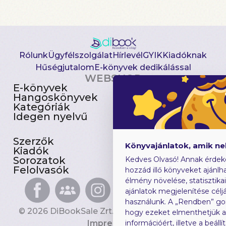
Rólunk
Ügyfélszolgálat
Hírlevél
GYIK
Kiadóknak
Hűségjutalom
E-könyvek dedikálással
WEBSHOP
E-könyvek
Csomagajánlatok
Hangoskönyvek
Akciósak
Kategóriák
Előjegyezhetők
Idegen nyelvű
Újdonságok
Szerzők
Gyerekkönyvek
Könyvajánlatok, amik n
Kiadók
Heti toplista
Sorozatok
Ajándékutalvány
Kedves Olvasó! Annak érdek
Felolvasók
Blog
hozzád illő könyveket ajánlha
élmény növelése, statisztika
ajánlatok megjelenítése céljá
használunk. A „Rendben” go
© 2026 DiBookSale Zrt. Minden jog fenntartva.
hogy ezeket elmenthetjük 
Impresszum
információért, illetve a beál