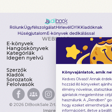
Rólunk
Ügyfélszolgálat
Hírlevél
GYIK
Kiadóknak
Hűségjutalom
E-könyvek dedikálással
WEBSHOP
E-könyvek
Csomagajánlatok
Hangoskönyvek
Akciósak
Kategóriák
Előjegyezhetők
Idegen nyelvű
Újdonságok
Szerzők
Gyerekkönyvek
Könyvajánlatok, amik n
Kiadók
Heti toplista
Sorozatok
Ajándékutalvány
Kedves Olvasó! Annak érdek
Felolvasók
Blog
hozzád illő könyveket ajánlha
élmény növelése, statisztika
ajánlatok megjelenítése céljá
használunk. A „Rendben” go
© 2026 DiBookSale Zrt. Minden jog fenntartva.
hogy ezeket elmenthetjük 
Impresszum
információért, illetve a beál