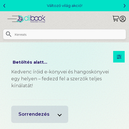
‹
›
Változó világ akció!
Betöltés alatt...
Kedvenc íróid e-könyvei és hangoskönyvei
egy helyen – fedezd fel a szerzők teljes
kínálatát!
Sorrendezés