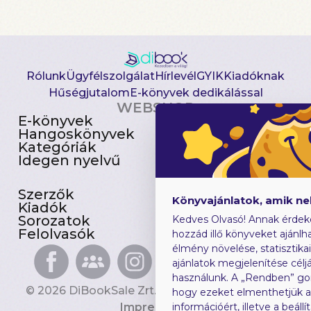
Rólunk
Ügyfélszolgálat
Hírlevél
GYIK
Kiadóknak
Hűségjutalom
E-könyvek dedikálással
WEBSHOP
E-könyvek
Csomagajánlatok
Hangoskönyvek
Akciósak
Kategóriák
Előjegyezhetők
Idegen nyelvű
Újdonságok
Szerzők
Gyerekkönyvek
Könyvajánlatok, amik n
Kiadók
Heti toplista
Sorozatok
Ajándékutalvány
Kedves Olvasó! Annak érdek
Felolvasók
Blog
hozzád illő könyveket ajánlha
élmény növelése, statisztika
ajánlatok megjelenítése céljá
használunk. A „Rendben” go
© 2026 DiBookSale Zrt. Minden jog fenntartva.
hogy ezeket elmenthetjük 
Impresszum
információért, illetve a beál