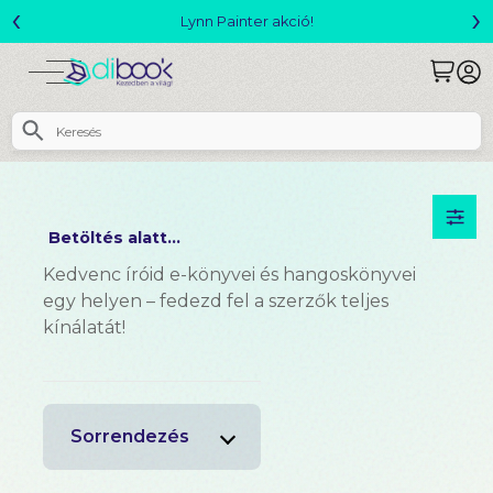
‹
›
Lynn Painter akció!
Betöltés alatt...
Kedvenc íróid e-könyvei és hangoskönyvei
egy helyen – fedezd fel a szerzők teljes
kínálatát!
Sorrendezés