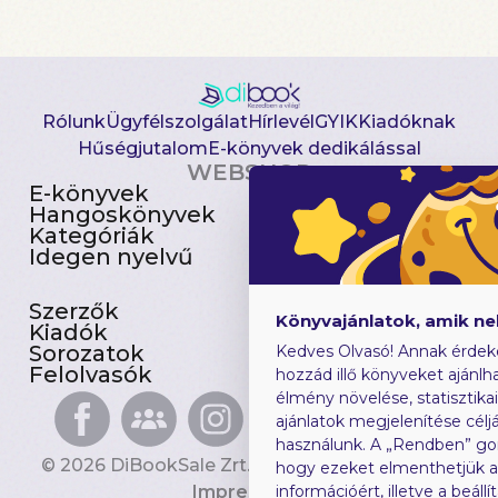
Rólunk
Ügyfélszolgálat
Hírlevél
GYIK
Kiadóknak
Hűségjutalom
E-könyvek dedikálással
WEBSHOP
E-könyvek
Csomagajánlatok
Hangoskönyvek
Akciósak
Kategóriák
Előjegyezhetők
Idegen nyelvű
Újdonságok
Szerzők
Gyerekkönyvek
Könyvajánlatok, amik n
Kiadók
Heti toplista
Sorozatok
Ajándékutalvány
Kedves Olvasó! Annak érdek
Felolvasók
Blog
hozzád illő könyveket ajánlha
élmény növelése, statisztika
ajánlatok megjelenítése céljá
használunk. A „Rendben” go
© 2026 DiBookSale Zrt. Minden jog fenntartva.
hogy ezeket elmenthetjük 
Impresszum
információért, illetve a beál