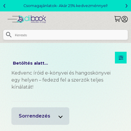
‹
›
Csomagajánlatok- Akár 25% kedvezménnyel!
Betöltés alatt...
Kedvenc íróid e-könyvei és hangoskönyvei
egy helyen – fedezd fel a szerzők teljes
kínálatát!
Sorrendezés