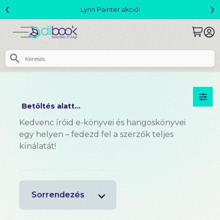
‹
›
Lynn Painter akció!
Betöltés alatt...
Kedvenc íróid e-könyvei és hangoskönyvei
egy helyen – fedezd fel a szerzők teljes
kínálatát!
Sorrendezés