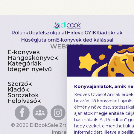
Rólunk
Ügyfélszolgálat
Hírlevél
GYIK
Kiadóknak
Hűségjutalom
E-könyvek dedikálással
WEBSHOP
E-könyvek
Csomagajánlatok
Hangoskönyvek
Akciósak
Kategóriák
Előjegyezhetők
Idegen nyelvű
Újdonságok
Szerzők
Gyerekkönyvek
Könyvajánlatok, amik n
Kiadók
Heti toplista
Sorozatok
Ajándékutalvány
Kedves Olvasó! Annak érdek
Felolvasók
Blog
hozzád illő könyveket ajánlha
élmény növelése, statisztika
ajánlatok megjelenítése céljá
használunk. A „Rendben” go
© 2026 DiBookSale Zrt. Minden jog fenntartva.
hogy ezeket elmenthetjük 
Impresszum
információért, illetve a beál