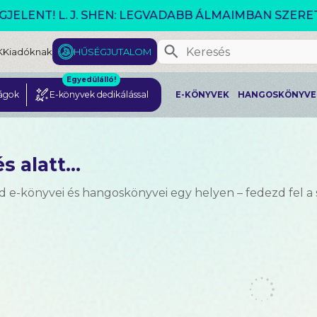
VÁLTOZÓ VILÁG AKCIÓ!
K
Kiadóknak
HŰSÉGJUTALOM
Egyedülálló!
ágok
E-könyvek dedikálással
E-KÖNYVEK
HANGOSKÖNYVE
s alatt...
d e-könyvei és hangoskönyvei egy helyen – fedezd fel a 