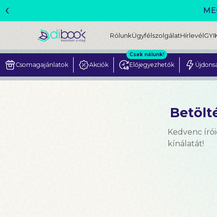
‹
Rólunk
Ügyfélszolgálat
Hírlevél
GYI
Csak nálunk!
Csomagajánlatok
Akciók
Előjegyezhetők
Újdons
Betölté
Kedvenc írói
kínálatát!