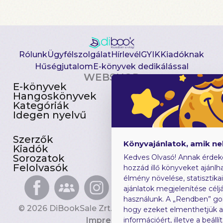
Rólunk
Ügyfélszolgálat
Hírlevél
GYIK
Kiadóknak
Hűségjutalom
E-könyvek dedikálással
WEBSHOP
E-könyvek
Csomagajánlatok
Hangoskönyvek
Akciósak
Kategóriák
Előjegyezhetők
Idegen nyelvű
Újdonságok
Szerzők
Gyerekkönyvek
Könyvajánlatok, amik n
Kiadók
Heti toplista
Sorozatok
Ajándékutalvány
Kedves Olvasó! Annak érdek
Felolvasók
Blog
hozzád illő könyveket ajánlha
élmény növelése, statisztika
ajánlatok megjelenítése céljá
használunk. A „Rendben” go
© 2026 DiBookSale Zrt. Minden jog fenntartva.
hogy ezeket elmenthetjük 
Impresszum
információért, illetve a beál