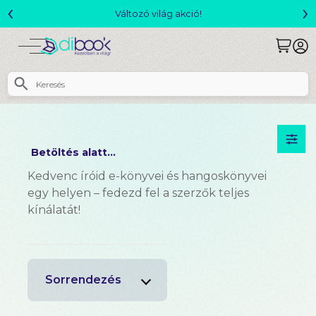
‹
›
akció!
Csomagajánlatok- Akár 2
Betöltés alatt...
Kedvenc íróid e-könyvei és hangoskönyvei
egy helyen – fedezd fel a szerzők teljes
kínálatát!
Sorrendezés