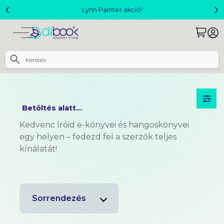
‹
›
Lynn Painter akció!
Betöltés alatt...
Kedvenc íróid e-könyvei és hangoskönyvei
egy helyen – fedezd fel a szerzők teljes
kínálatát!
Sorrendezés