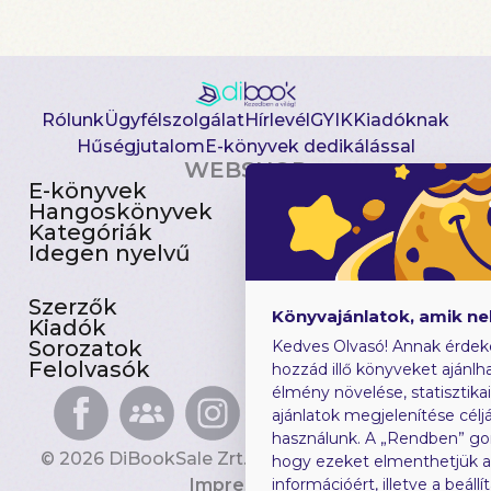
Rólunk
Ügyfélszolgálat
Hírlevél
GYIK
Kiadóknak
Hűségjutalom
E-könyvek dedikálással
WEBSHOP
E-könyvek
Csomagajánlatok
Hangoskönyvek
Akciósak
Kategóriák
Előjegyezhetők
Idegen nyelvű
Újdonságok
Szerzők
Gyerekkönyvek
Könyvajánlatok, amik n
Kiadók
Heti toplista
Sorozatok
Ajándékutalvány
Kedves Olvasó! Annak érdek
Felolvasók
Blog
hozzád illő könyveket ajánlha
élmény növelése, statisztika
ajánlatok megjelenítése céljá
használunk. A „Rendben” go
© 2026 DiBookSale Zrt. Minden jog fenntartva.
hogy ezeket elmenthetjük 
Impresszum
információért, illetve a beál