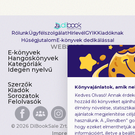
Rólunk
Ügyfélszolgálat
Hírlevél
GYIK
Kiadóknak
Hűségjutalom
E-könyvek dedikálással
WEBSHOP
E-könyvek
Csomagajánlatok
Hangoskönyvek
Akciósak
Kategóriák
Előjegyezhetők
Idegen nyelvű
Újdonságok
Szerzők
Gyerekkönyvek
Könyvajánlatok, amik n
Kiadók
Heti toplista
Sorozatok
Ajándékutalvány
Kedves Olvasó! Annak érdek
Felolvasók
Blog
hozzád illő könyveket ajánlha
élmény növelése, statisztika
ajánlatok megjelenítése céljá
használunk. A „Rendben” go
© 2026 DiBookSale Zrt. Minden jog fenntartva.
hogy ezeket elmenthetjük 
Impresszum
információért, illetve a beál