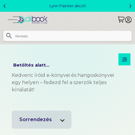
‹
›
Lynn Painter akció!
Betöltés alatt...
Kedvenc íróid e-könyvei és hangoskönyvei
egy helyen – fedezd fel a szerzők teljes
kínálatát!
Sorrendezés