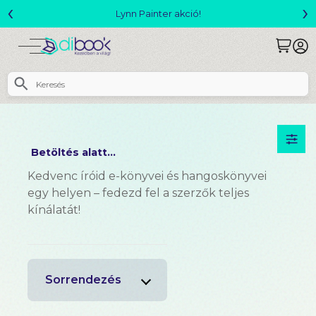
‹
›
Lynn Painter akció!
Betöltés alatt...
Kedvenc íróid e-könyvei és hangoskönyvei
egy helyen – fedezd fel a szerzők teljes
kínálatát!
Sorrendezés