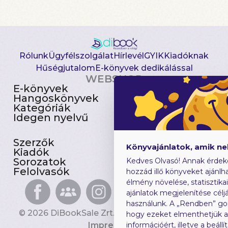
Rólunk
Ügyfélszolgálat
Hírlevél
GYIK
Kiadóknak
Hűségjutalom
E-könyvek dedikálással
WEBSHOP
E-könyvek
Csomagajánlatok
Hangoskönyvek
Akciósak
Kategóriák
Előjegyezhetők
Idegen nyelvű
Újdonságok
Szerzők
Gyerekkönyvek
Könyvajánlatok, amik n
Kiadók
Heti toplista
Sorozatok
Ajándékutalvány
Kedves Olvasó! Annak érdek
Felolvasók
Blog
hozzád illő könyveket ajánlha
élmény növelése, statisztika
ajánlatok megjelenítése céljá
használunk. A „Rendben” go
© 2026 DiBookSale Zrt. Minden jog fenntartva.
hogy ezeket elmenthetjük 
Impresszum
információért, illetve a beál