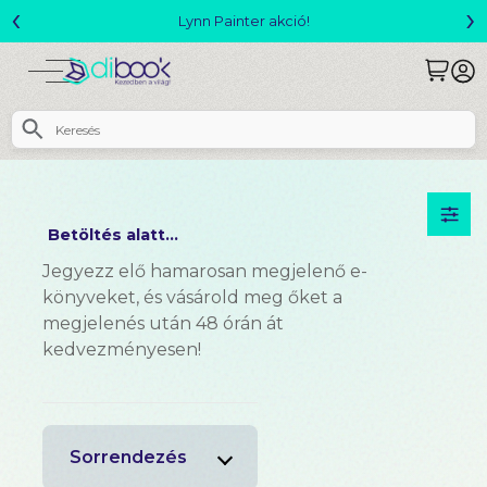
‹
›
Lynn Painter akció!
Betöltés alatt...
Jegyezz elő hamarosan megjelenő e-
könyveket, és vásárold meg őket a
megjelenés után 48 órán át
kedvezményesen!
Sorrendezés