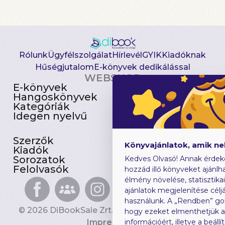
Rólunk
Ügyfélszolgálat
Hírlevél
GYIK
Kiadóknak
Hűségjutalom
E-könyvek dedikálással
WEBSHOP
E-könyvek
Csomagajánlatok
Hangoskönyvek
Akciósak
Kategóriák
Előjegyezhetők
Idegen nyelvű
Újdonságok
Szerzők
Gyerekkönyvek
Könyvajánlatok, amik n
Kiadók
Heti toplista
Sorozatok
Ajándékutalvány
Kedves Olvasó! Annak érdek
Felolvasók
Blog
hozzád illő könyveket ajánlha
élmény növelése, statisztika
ajánlatok megjelenítése céljá
használunk. A „Rendben” go
© 2026 DiBookSale Zrt. Minden jog fenntartva.
hogy ezeket elmenthetjük 
Impresszum
információért, illetve a beál