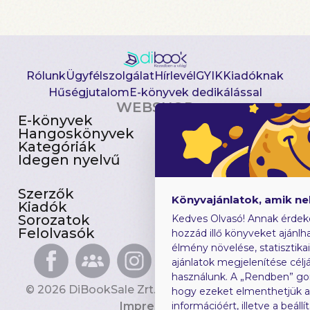
Rólunk
Ügyfélszolgálat
Hírlevél
GYIK
Kiadóknak
Hűségjutalom
E-könyvek dedikálással
WEBSHOP
E-könyvek
Csomagajánlatok
Hangoskönyvek
Akciósak
Kategóriák
Előjegyezhetők
Idegen nyelvű
Újdonságok
Szerzők
Gyerekkönyvek
Könyvajánlatok, amik n
Kiadók
Heti toplista
Sorozatok
Ajándékutalvány
Kedves Olvasó! Annak érdek
Felolvasók
Blog
hozzád illő könyveket ajánlha
élmény növelése, statisztika
ajánlatok megjelenítése céljá
használunk. A „Rendben” go
© 2026 DiBookSale Zrt. Minden jog fenntartva.
hogy ezeket elmenthetjük 
Impresszum
információért, illetve a beál