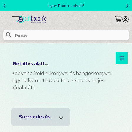
‹
›
Lynn Painter akció!
Betöltés alatt...
Kedvenc íróid e-könyvei és hangoskönyvei
egy helyen – fedezd fel a szerzők teljes
kínálatát!
Sorrendezés