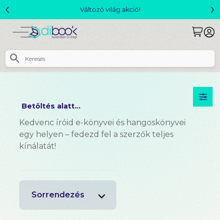
‹
›
áltozó világ akció!
Csomagajánla
Betöltés alatt...
Kedvenc íróid e-könyvei és hangoskönyvei
egy helyen – fedezd fel a szerzők teljes
kínálatát!
Sorrendezés