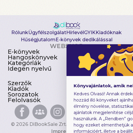
Rólunk
Ügyfélszolgálat
Hírlevél
GYIK
Kiadóknak
Hűségjutalom
E-könyvek dedikálással
WEBSHOP
E-könyvek
Csomagajánlatok
Hangoskönyvek
Akciósak
Kategóriák
Előjegyezhetők
Idegen nyelvű
Újdonságok
Szerzők
Gyerekkönyvek
Könyvajánlatok, amik n
Kiadók
Heti toplista
Sorozatok
Ajándékutalvány
Kedves Olvasó! Annak érdek
Felolvasók
Blog
hozzád illő könyveket ajánlha
élmény növelése, statisztika
ajánlatok megjelenítése céljá
használunk. A „Rendben” go
© 2026 DiBookSale Zrt. Minden jog fenntartva.
hogy ezeket elmenthetjük 
Impresszum
információért, illetve a beál