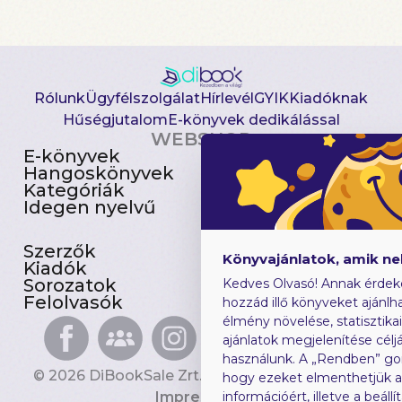
Rólunk
Ügyfélszolgálat
Hírlevél
GYIK
Kiadóknak
Hűségjutalom
E-könyvek dedikálással
WEBSHOP
E-könyvek
Csomagajánlatok
Hangoskönyvek
Akciósak
Kategóriák
Előjegyezhetők
Idegen nyelvű
Újdonságok
Szerzők
Gyerekkönyvek
Könyvajánlatok, amik n
Kiadók
Heti toplista
Sorozatok
Ajándékutalvány
Kedves Olvasó! Annak érdek
Felolvasók
Blog
hozzád illő könyveket ajánlha
élmény növelése, statisztika
ajánlatok megjelenítése céljá
használunk. A „Rendben” go
© 2026 DiBookSale Zrt. Minden jog fenntartva.
hogy ezeket elmenthetjük 
Impresszum
információért, illetve a beál