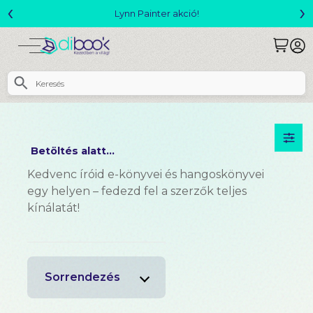
‹
›
Megjelent! L. J. Shen: Legvadabb álmaimban 
Betöltés alatt...
Kedvenc íróid e-könyvei és hangoskönyvei
egy helyen – fedezd fel a szerzők teljes
kínálatát!
Sorrendezés