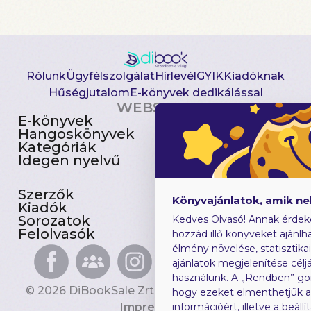
Rólunk
Ügyfélszolgálat
Hírlevél
GYIK
Kiadóknak
Hűségjutalom
E-könyvek dedikálással
WEBSHOP
E-könyvek
Csomagajánlatok
Hangoskönyvek
Akciósak
Kategóriák
Előjegyezhetők
Idegen nyelvű
Újdonságok
Szerzők
Gyerekkönyvek
Könyvajánlatok, amik n
Kiadók
Heti toplista
Sorozatok
Ajándékutalvány
Kedves Olvasó! Annak érdek
Felolvasók
Blog
hozzád illő könyveket ajánlha
élmény növelése, statisztika
ajánlatok megjelenítése céljá
használunk. A „Rendben” go
© 2026 DiBookSale Zrt. Minden jog fenntartva.
hogy ezeket elmenthetjük 
Impresszum
információért, illetve a beál