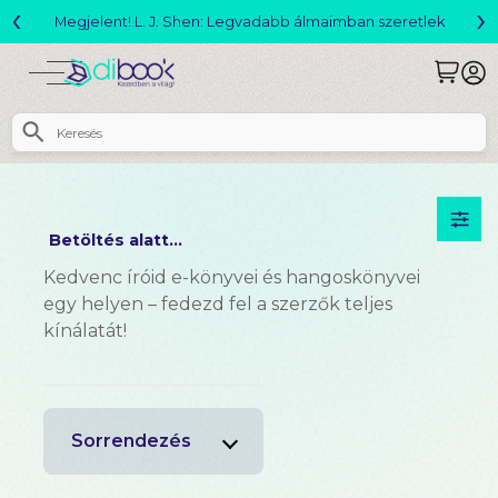
‹
›
J. Shen: Legvadabb álmaimban szeretlek
Betöltés alatt...
Kedvenc íróid e-könyvei és hangoskönyvei
egy helyen – fedezd fel a szerzők teljes
kínálatát!
Sorrendezés