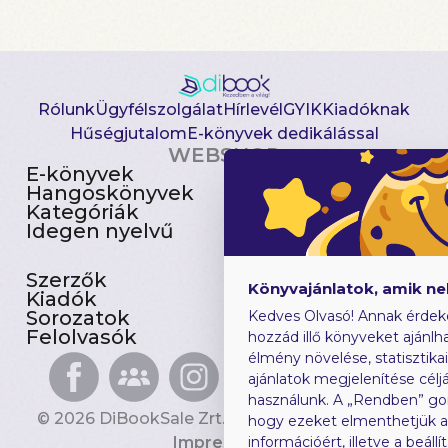
Rólunk
Ügyfélszolgálat
Hírlevél
GYIK
Kiadóknak
Hűségjutalom
E-könyvek dedikálással
WEBSHOP
E-könyvek
Csomagajánlatok
Hangoskönyvek
Akciósak
Kategóriák
Előjegyezhetők
Idegen nyelvű
Újdonságok
Szerzők
Gyerekkönyvek
Könyvajánlatok, amik n
Kiadók
Heti toplista
Sorozatok
Ajándékutalvány
Kedves Olvasó! Annak érdek
Felolvasók
Blog
hozzád illő könyveket ajánlha
élmény növelése, statisztika
ajánlatok megjelenítése céljá
használunk. A „Rendben” go
© 2026 DiBookSale Zrt. Minden jog fenntartva.
hogy ezeket elmenthetjük 
Impresszum
információért, illetve a beál