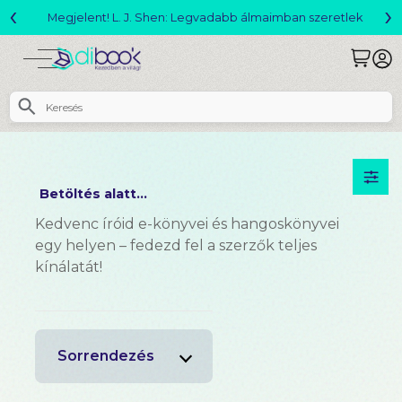
‹
›
Megjelent! L. J. Shen: Legvadabb álmaimban szeretlek
Betöltés alatt...
Kedvenc íróid e-könyvei és hangoskönyvei
egy helyen – fedezd fel a szerzők teljes
kínálatát!
Sorrendezés