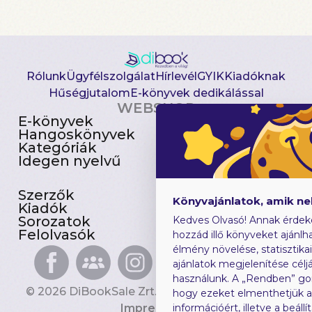
Rólunk
Ügyfélszolgálat
Hírlevél
GYIK
Kiadóknak
Hűségjutalom
E-könyvek dedikálással
WEBSHOP
E-könyvek
Csomagajánlatok
Hangoskönyvek
Akciósak
Kategóriák
Előjegyezhetők
Idegen nyelvű
Újdonságok
Szerzők
Gyerekkönyvek
Könyvajánlatok, amik n
Kiadók
Heti toplista
Sorozatok
Ajándékutalvány
Kedves Olvasó! Annak érdek
Felolvasók
Blog
hozzád illő könyveket ajánlha
élmény növelése, statisztika
ajánlatok megjelenítése céljá
használunk. A „Rendben” go
© 2026 DiBookSale Zrt. Minden jog fenntartva.
hogy ezeket elmenthetjük 
Impresszum
információért, illetve a beál