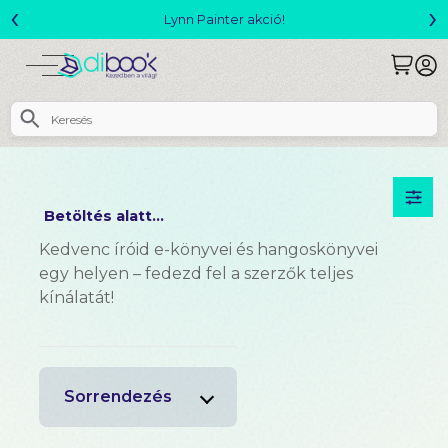
‹
›
Lynn Painter akció!
Betöltés alatt...
Kedvenc íróid e-könyvei és hangoskönyvei
egy helyen – fedezd fel a szerzők teljes
kínálatát!
Sorrendezés