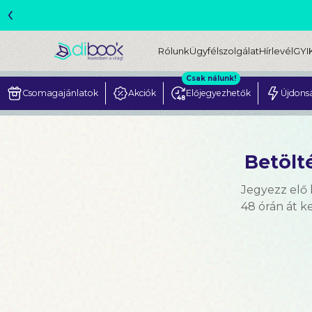
‹
ME
Rólunk
Ügyfélszolgálat
Hírlevél
GYI
Csak nálunk!
Csomagajánlatok
Akciók
Előjegyezhetők
Újdons
Betölté
Jegyezz elő
48 órán át 