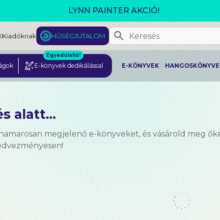
GJELENT! L. J. SHEN: LEGVADABB ÁLMAIMBAN SZER
K
Kiadóknak
HŰSÉGJUTALOM
Egyedülálló!
ágok
E-könyvek dedikálással
E-KÖNYVEK
HANGOSKÖNYVE
s alatt...
 hamarosan megjelenő e-könyveket, és vásárold meg ők
kedvezményesen!