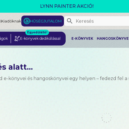
GJELENT! L. J. SHEN: LEGVADABB ÁLMAIMBAN SZER
K
Kiadóknak
HŰSÉGJUTALOM
Egyedülálló!
ágok
E-könyvek dedikálással
E-KÖNYVEK
HANGOSKÖNYVE
s alatt...
d e-könyvei és hangoskönyvei egy helyen – fedezd fel a 