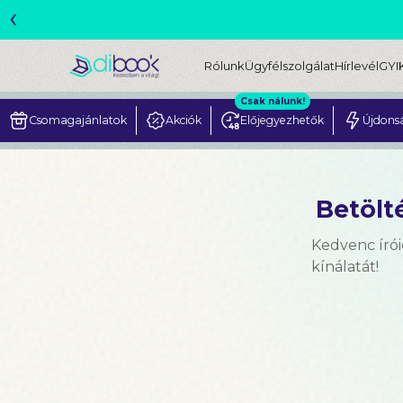
‹
ME
Rólunk
Ügyfélszolgálat
Hírlevél
GYI
Csak nálunk!
Csomagajánlatok
Akciók
Előjegyezhetők
Újdons
Betölté
Kedvenc írói
kínálatát!