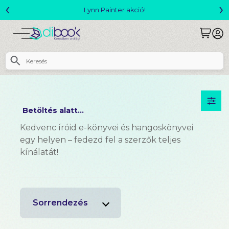
‹
›
Lynn Painter akció!
Betöltés alatt...
Kedvenc íróid e-könyvei és hangoskönyvei
egy helyen – fedezd fel a szerzők teljes
kínálatát!
Sorrendezés