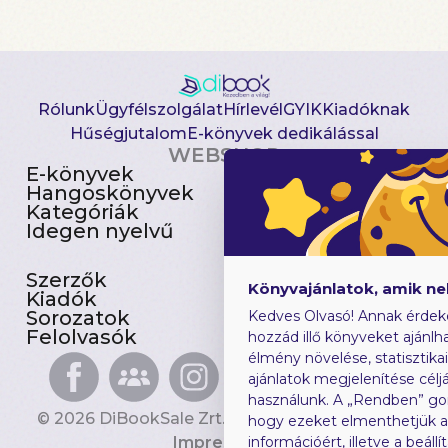
Rólunk
Ügyfélszolgálat
Hírlevél
GYIK
Kiadóknak
Hűségjutalom
E-könyvek dedikálással
WEBSHOP
E-könyvek
Csomagajánlatok
Hangoskönyvek
Akciósak
Kategóriák
Előjegyezhetők
Idegen nyelvű
Újdonságok
Szerzők
Gyerekkönyvek
Könyvajánlatok, amik n
Kiadók
Heti toplista
Sorozatok
Ajándékutalvány
Kedves Olvasó! Annak érdek
Felolvasók
Blog
hozzád illő könyveket ajánlha
élmény növelése, statisztika
ajánlatok megjelenítése céljá
használunk. A „Rendben” go
© 2026 DiBookSale Zrt. Minden jog fenntartva.
hogy ezeket elmenthetjük 
Impresszum
információért, illetve a beál