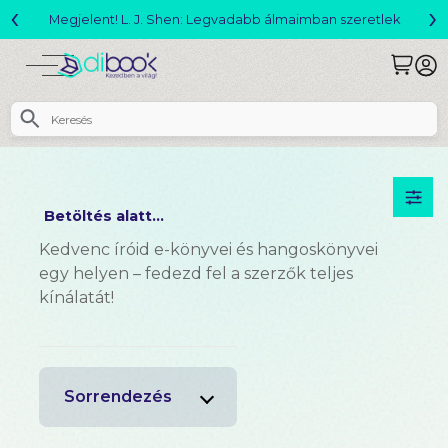
‹
›
lek
Változó világ akció!
Betöltés alatt...
Kedvenc íróid e-könyvei és hangoskönyvei
egy helyen – fedezd fel a szerzők teljes
kínálatát!
Sorrendezés