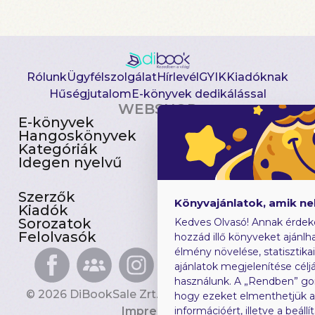
Rólunk
Ügyfélszolgálat
Hírlevél
GYIK
Kiadóknak
Hűségjutalom
E-könyvek dedikálással
WEBSHOP
E-könyvek
Csomagajánlatok
Hangoskönyvek
Akciósak
Kategóriák
Előjegyezhetők
Idegen nyelvű
Újdonságok
Szerzők
Gyerekkönyvek
Könyvajánlatok, amik n
Kiadók
Heti toplista
Sorozatok
Ajándékutalvány
Kedves Olvasó! Annak érdek
Felolvasók
Blog
hozzád illő könyveket ajánlha
élmény növelése, statisztika
ajánlatok megjelenítése céljá
használunk. A „Rendben” go
© 2026 DiBookSale Zrt. Minden jog fenntartva.
hogy ezeket elmenthetjük 
Impresszum
információért, illetve a beál