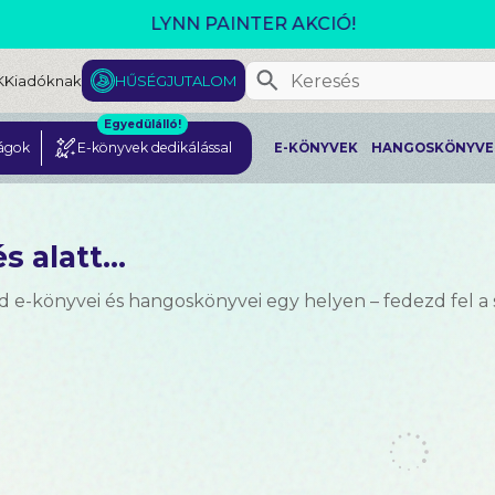
GJELENT! L. J. SHEN: LEGVADABB ÁLMAIMBAN SZER
K
Kiadóknak
HŰSÉGJUTALOM
Egyedülálló!
ágok
E-könyvek dedikálással
E-KÖNYVEK
HANGOSKÖNYVE
s alatt...
d e-könyvei és hangoskönyvei egy helyen – fedezd fel a 