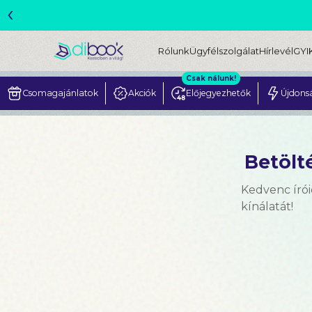
‹
ME
Rólunk
Ügyfélszolgálat
Hírlevél
GYI
Csak nálunk!
Csomagajánlatok
Akciók
Előjegyezhetők
Újdons
Betölté
Kedvenc írói
kínálatát!