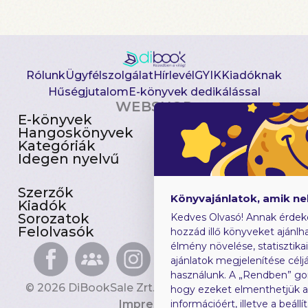
Rólunk
Ügyfélszolgálat
Hírlevél
GYIK
Kiadóknak
Hűségjutalom
E-könyvek dedikálással
WEBSHOP
E-könyvek
Csomagajánlatok
Hangoskönyvek
Akciósak
Kategóriák
Előjegyezhetők
Idegen nyelvű
Újdonságok
Szerzők
Gyerekkönyvek
Könyvajánlatok, amik n
Kiadók
Heti toplista
Sorozatok
Ajándékutalvány
Kedves Olvasó! Annak érdek
Felolvasók
Blog
hozzád illő könyveket ajánlha
élmény növelése, statisztika
ajánlatok megjelenítése céljá
használunk. A „Rendben” go
© 2026 DiBookSale Zrt. Minden jog fenntartva.
hogy ezeket elmenthetjük 
Impresszum
információért, illetve a beál