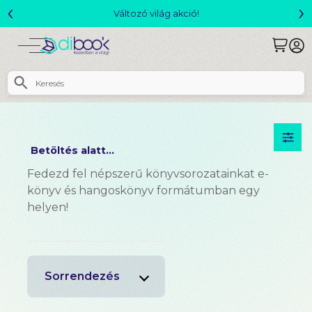
‹
›
Változó világ akció!
Betöltés alatt...
Fedezd fel népszerű könyvsorozatainkat e-
könyv és hangoskönyv formátumban egy
helyen!
Sorrendezés