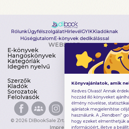
Rólunk
Ügyfélszolgálat
Hírlevél
GYIK
Kiadóknak
Hűségjutalom
E-könyvek dedikálással
WEBSHOP
E-könyvek
Csomagajánlatok
Hangoskönyvek
Akciósak
Kategóriák
Előjegyezhetők
Idegen nyelvű
Újdonságok
Szerzők
Gyerekkönyvek
Könyvajánlatok, amik n
Kiadók
Heti toplista
Sorozatok
Ajándékutalvány
Kedves Olvasó! Annak érdek
Felolvasók
Blog
hozzád illő könyveket ajánlha
élmény növelése, statisztika
ajánlatok megjelenítése céljá
használunk. A „Rendben” go
© 2026 DiBookSale Zrt. Minden jog fenntartva.
hogy ezeket elmenthetjük 
Impresszum
információért, illetve a beál