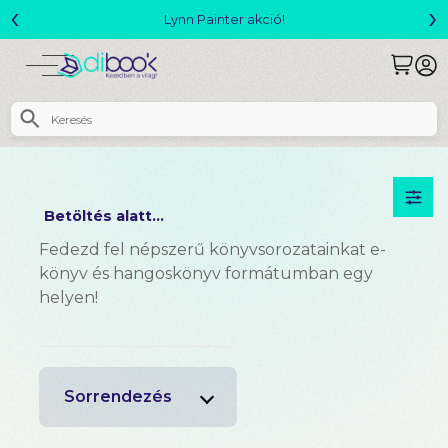
‹
›
Lynn Painter akció!
Betöltés alatt...
Fedezd fel népszerű könyvsorozatainkat e-
könyv és hangoskönyv formátumban egy
helyen!
Sorrendezés