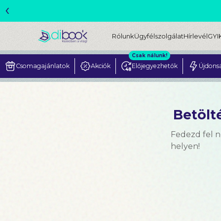
‹
ME
Rólunk
Ügyfélszolgálat
Hírlevél
GYI
Csak nálunk!
Csomagajánlatok
Akciók
Előjegyezhetők
Újdons
Betölté
Fedezd fel 
helyen!