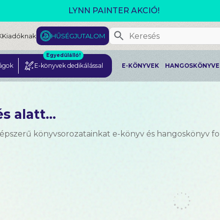
GJELENT! L. J. SHEN: LEGVADABB ÁLMAIMBAN SZER
K
Kiadóknak
HŰSÉGJUTALOM
Egyedülálló!
ágok
E-könyvek dedikálással
E-KÖNYVEK
HANGOSKÖNYVE
s alatt...
népszerű könyvsorozatainkat e-könyv és hangoskönyv 