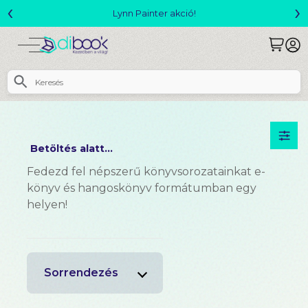
‹
›
akció!
Megjelent! L. J. Shen: Legvad
Betöltés alatt...
Fedezd fel népszerű könyvsorozatainkat e-
könyv és hangoskönyv formátumban egy
helyen!
Sorrendezés