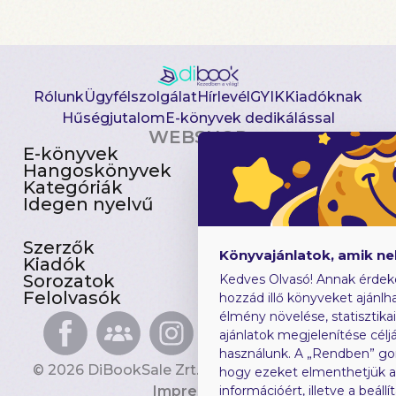
Rólunk
Ügyfélszolgálat
Hírlevél
GYIK
Kiadóknak
Hűségjutalom
E-könyvek dedikálással
WEBSHOP
E-könyvek
Csomagajánlatok
Hangoskönyvek
Akciósak
Kategóriák
Előjegyezhetők
Idegen nyelvű
Újdonságok
Szerzők
Gyerekkönyvek
Könyvajánlatok, amik n
Kiadók
Heti toplista
Sorozatok
Ajándékutalvány
Kedves Olvasó! Annak érdek
Felolvasók
Blog
hozzád illő könyveket ajánlha
élmény növelése, statisztika
ajánlatok megjelenítése céljá
használunk. A „Rendben” go
© 2026 DiBookSale Zrt. Minden jog fenntartva.
hogy ezeket elmenthetjük 
Impresszum
információért, illetve a beál