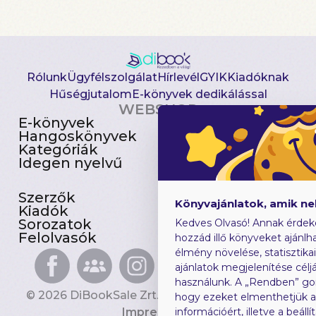
Rólunk
Ügyfélszolgálat
Hírlevél
GYIK
Kiadóknak
Hűségjutalom
E-könyvek dedikálással
WEBSHOP
E-könyvek
Csomagajánlatok
Hangoskönyvek
Akciósak
Kategóriák
Előjegyezhetők
Idegen nyelvű
Újdonságok
Szerzők
Gyerekkönyvek
Könyvajánlatok, amik n
Kiadók
Heti toplista
Sorozatok
Ajándékutalvány
Kedves Olvasó! Annak érdek
Felolvasók
Blog
hozzád illő könyveket ajánlha
élmény növelése, statisztika
ajánlatok megjelenítése céljá
használunk. A „Rendben” go
© 2026 DiBookSale Zrt. Minden jog fenntartva.
hogy ezeket elmenthetjük 
Impresszum
információért, illetve a beál