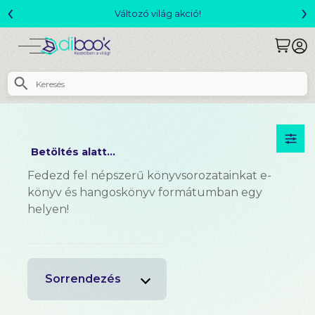
‹
›
Változó világ akció!
Betöltés alatt...
Fedezd fel népszerű könyvsorozatainkat e-
könyv és hangoskönyv formátumban egy
helyen!
Sorrendezés