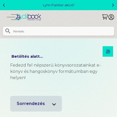
‹
›
Lynn Painter akció!
Betöltés alatt...
Fedezd fel népszerű könyvsorozatainkat e-
könyv és hangoskönyv formátumban egy
helyen!
Sorrendezés