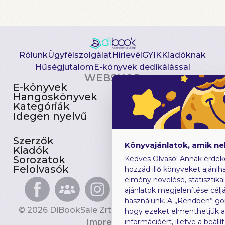
Rólunk
Ügyfélszolgálat
Hírlevél
GYIK
Kiadóknak
Hűségjutalom
E-könyvek dedikálással
WEBSHOP
E-könyvek
Csomagajánlatok
Hangoskönyvek
Akciósak
Kategóriák
Előjegyezhetők
Idegen nyelvű
Újdonságok
Szerzők
Gyerekkönyvek
Könyvajánlatok, amik n
Kiadók
Heti toplista
Sorozatok
Ajándékutalvány
Kedves Olvasó! Annak érdek
Felolvasók
Blog
hozzád illő könyveket ajánlha
élmény növelése, statisztika
ajánlatok megjelenítése céljá
használunk. A „Rendben” go
© 2026 DiBookSale Zrt. Minden jog fenntartva.
hogy ezeket elmenthetjük 
Impresszum
információért, illetve a beál