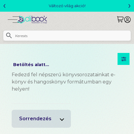
‹
›
Változó világ akció!
Betöltés alatt...
Fedezd fel népszerű könyvsorozatainkat e-
könyv és hangoskönyv formátumban egy
helyen!
Sorrendezés