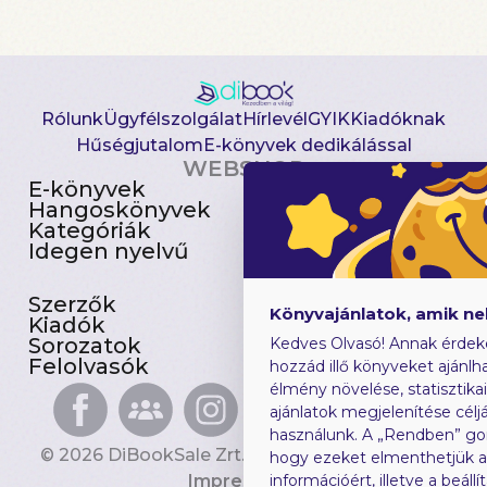
Rólunk
Ügyfélszolgálat
Hírlevél
GYIK
Kiadóknak
Hűségjutalom
E-könyvek dedikálással
WEBSHOP
E-könyvek
Csomagajánlatok
Hangoskönyvek
Akciósak
Kategóriák
Előjegyezhetők
Idegen nyelvű
Újdonságok
Szerzők
Gyerekkönyvek
Könyvajánlatok, amik n
Kiadók
Heti toplista
Sorozatok
Ajándékutalvány
Kedves Olvasó! Annak érdek
Felolvasók
Blog
hozzád illő könyveket ajánlha
élmény növelése, statisztika
ajánlatok megjelenítése céljá
használunk. A „Rendben” go
© 2026 DiBookSale Zrt. Minden jog fenntartva.
hogy ezeket elmenthetjük 
Impresszum
információért, illetve a beál