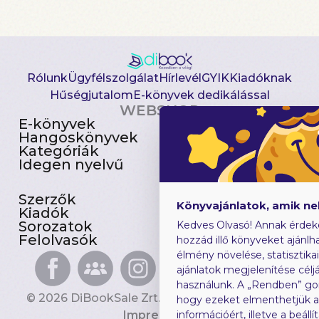
Rólunk
Ügyfélszolgálat
Hírlevél
GYIK
Kiadóknak
Hűségjutalom
E-könyvek dedikálással
WEBSHOP
E-könyvek
Csomagajánlatok
Hangoskönyvek
Akciósak
Kategóriák
Előjegyezhetők
Idegen nyelvű
Újdonságok
Szerzők
Gyerekkönyvek
Könyvajánlatok, amik n
Kiadók
Heti toplista
Sorozatok
Ajándékutalvány
Kedves Olvasó! Annak érdek
Felolvasók
Blog
hozzád illő könyveket ajánlha
élmény növelése, statisztika
ajánlatok megjelenítése céljá
használunk. A „Rendben” go
© 2026 DiBookSale Zrt. Minden jog fenntartva.
hogy ezeket elmenthetjük 
Impresszum
információért, illetve a beál