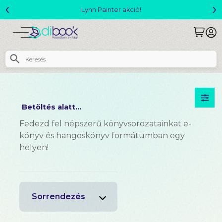
‹
›
Lynn Painter akció!
Betöltés alatt...
Fedezd fel népszerű könyvsorozatainkat e-
könyv és hangoskönyv formátumban egy
helyen!
Sorrendezés