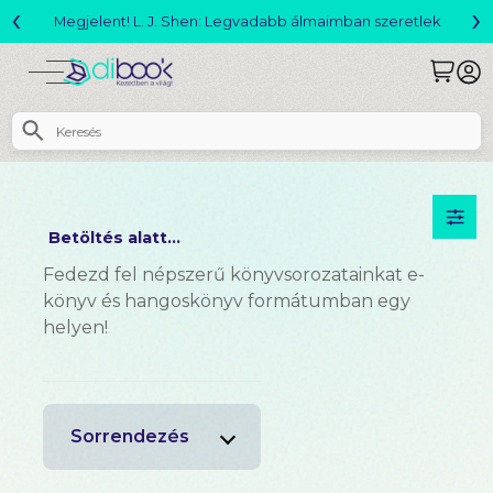
‹
›
Megjelent! L. J. Shen: Legvadabb álmaimban szeretlek
Betöltés alatt...
Fedezd fel népszerű könyvsorozatainkat e-
könyv és hangoskönyv formátumban egy
helyen!
Sorrendezés