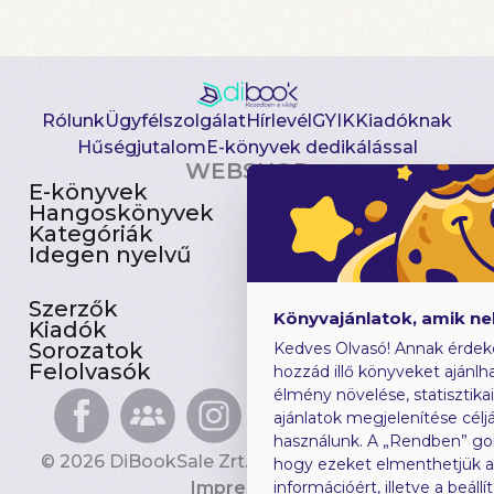
Rólunk
Ügyfélszolgálat
Hírlevél
GYIK
Kiadóknak
Hűségjutalom
E-könyvek dedikálással
WEBSHOP
E-könyvek
Csomagajánlatok
Hangoskönyvek
Akciósak
Kategóriák
Előjegyezhetők
Idegen nyelvű
Újdonságok
Szerzők
Gyerekkönyvek
Könyvajánlatok, amik n
Kiadók
Heti toplista
Sorozatok
Ajándékutalvány
Kedves Olvasó! Annak érdek
Felolvasók
Blog
hozzád illő könyveket ajánlha
élmény növelése, statisztika
ajánlatok megjelenítése céljá
használunk. A „Rendben” go
© 2026 DiBookSale Zrt. Minden jog fenntartva.
hogy ezeket elmenthetjük 
Impresszum
információért, illetve a beál