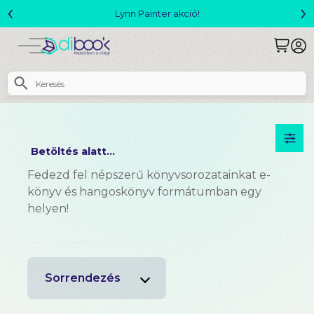
‹
›
Lynn Painter akció!
Betöltés alatt...
Fedezd fel népszerű könyvsorozatainkat e-
könyv és hangoskönyv formátumban egy
helyen!
Sorrendezés