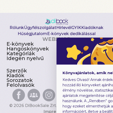
Rólunk
Ügyfélszolgálat
Hírlevél
GYIK
Kiadóknak
Hűségjutalom
E-könyvek dedikálással
WEBSHOP
E-könyvek
Csomagajánlatok
Hangoskönyvek
Akciósak
Kategóriák
Előjegyezhetők
Idegen nyelvű
Újdonságok
Szerzők
Gyerekkönyvek
Könyvajánlatok, amik n
Kiadók
Heti toplista
Sorozatok
Ajándékutalvány
Kedves Olvasó! Annak érdek
Felolvasók
Blog
hozzád illő könyveket ajánlha
élmény növelése, statisztika
ajánlatok megjelenítése céljá
használunk. A „Rendben” go
© 2026 DiBookSale Zrt. Minden jog fenntartva.
hogy ezeket elmenthetjük 
Impresszum
információért, illetve a beál