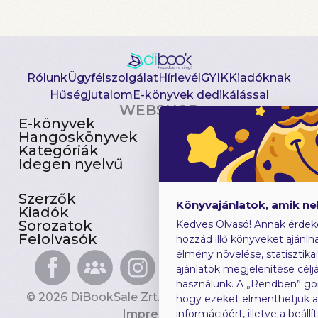
Rólunk
Ügyfélszolgálat
Hírlevél
GYIK
Kiadóknak
Hűségjutalom
E-könyvek dedikálással
WEBSHOP
E-könyvek
Csomagajánlatok
Hangoskönyvek
Akciósak
Kategóriák
Előjegyezhetők
Idegen nyelvű
Újdonságok
Szerzők
Gyerekkönyvek
Könyvajánlatok, amik n
Kiadók
Heti toplista
Sorozatok
Ajándékutalvány
Kedves Olvasó! Annak érdek
Felolvasók
Blog
hozzád illő könyveket ajánlha
élmény növelése, statisztika
ajánlatok megjelenítése céljá
használunk. A „Rendben” go
© 2026 DiBookSale Zrt. Minden jog fenntartva.
hogy ezeket elmenthetjük 
Impresszum
információért, illetve a beál