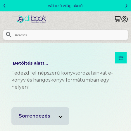
‹
›
Változó világ akció!
Betöltés alatt...
Fedezd fel népszerű könyvsorozatainkat e-
könyv és hangoskönyv formátumban egy
helyen!
Sorrendezés