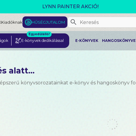
MEGJELENT! L. J. SHEN: LEGV
K
Kiadóknak
HŰSÉGJUTALOM
Egyedülálló!
ágok
E-könyvek dedikálással
E-KÖNYVEK
HANGOSKÖNYVE
s alatt...
népszerű könyvsorozatainkat e-könyv és hangoskönyv 