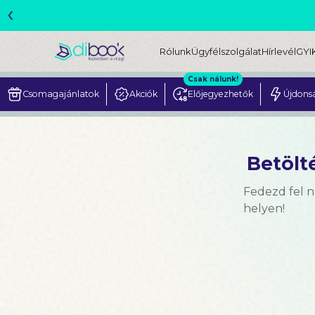
‹
Rólunk
Ügyfélszolgálat
Hírlevél
GYI
Csak nálunk!
Csomagajánlatok
Akciók
Előjegyezhetők
Újdons
Betölté
Fedezd fel 
helyen!