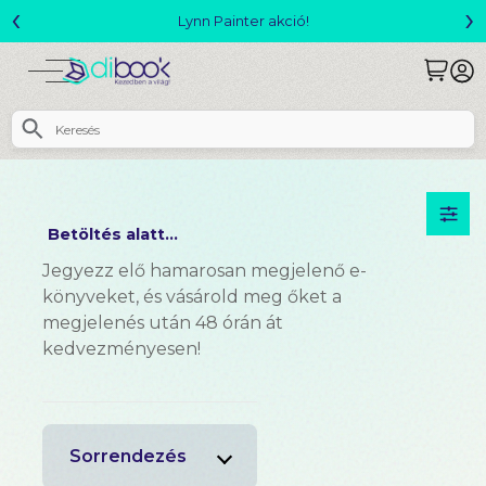
‹
›
Lynn Painter akció!
Betöltés alatt...
Jegyezz elő hamarosan megjelenő e-
könyveket, és vásárold meg őket a
megjelenés után 48 órán át
kedvezményesen!
Sorrendezés