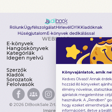
Rólunk
Ügyfélszolgálat
Hírlevél
GYIK
Kiadóknak
Hűségjutalom
E-könyvek dedikálással
WEBSHOP
E-könyvek
Csomagajánlatok
Hangoskönyvek
Akciósak
Kategóriák
Előjegyezhetők
Idegen nyelvű
Újdonságok
Szerzők
Gyerekkönyvek
Könyvajánlatok, amik n
Kiadók
Heti toplista
Sorozatok
Ajándékutalvány
Kedves Olvasó! Annak érdek
Felolvasók
Blog
hozzád illő könyveket ajánlha
élmény növelése, statisztika
ajánlatok megjelenítése céljá
használunk. A „Rendben” go
© 2026 DiBookSale Zrt. Minden jog fenntartva.
hogy ezeket elmenthetjük 
Impresszum
információért, illetve a beál