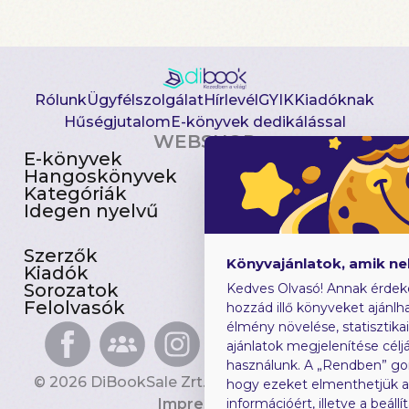
Rólunk
Ügyfélszolgálat
Hírlevél
GYIK
Kiadóknak
Hűségjutalom
E-könyvek dedikálással
WEBSHOP
E-könyvek
Csomagajánlatok
Hangoskönyvek
Akciósak
Kategóriák
Előjegyezhetők
Idegen nyelvű
Újdonságok
Szerzők
Gyerekkönyvek
Könyvajánlatok, amik n
Kiadók
Heti toplista
Sorozatok
Ajándékutalvány
Kedves Olvasó! Annak érdek
Felolvasók
Blog
hozzád illő könyveket ajánlha
élmény növelése, statisztika
ajánlatok megjelenítése céljá
használunk. A „Rendben” go
© 2026 DiBookSale Zrt. Minden jog fenntartva.
hogy ezeket elmenthetjük 
Impresszum
információért, illetve a beál