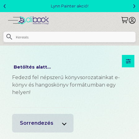
‹
›
Megjelent! L. J. Shen: Legvadabb álma
Betöltés alatt...
Fedezd fel népszerű könyvsorozatainkat e-
könyv és hangoskönyv formátumban egy
helyen!
Sorrendezés