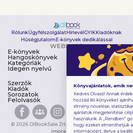
Rólunk
Ügyfélszolgálat
Hírlevél
GYIK
Kiadóknak
Hűségjutalom
E-könyvek dedikálással
WEBSHOP
E-könyvek
Csomagajánlatok
Hangoskönyvek
Akciósak
Kategóriák
Előjegyezhetők
Idegen nyelvű
Újdonságok
Szerzők
Gyerekkönyvek
Könyvajánlatok, amik n
Kiadók
Heti toplista
Sorozatok
Ajándékutalvány
Kedves Olvasó! Annak érdek
Felolvasók
Blog
hozzád illő könyveket ajánlha
élmény növelése, statisztika
ajánlatok megjelenítése céljá
használunk. A „Rendben” go
© 2026 DiBookSale Zrt. Minden jog fenntartva.
hogy ezeket elmenthetjük 
Impresszum
információért, illetve a beál