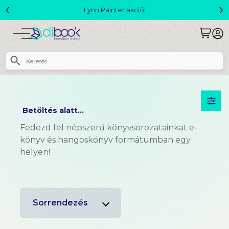
‹
›
Megjelent! L. J. Shen: Legvadabb álmaimban sze
Betöltés alatt...
Fedezd fel népszerű könyvsorozatainkat e-
könyv és hangoskönyv formátumban egy
helyen!
Sorrendezés