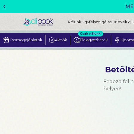
‹
Rólunk
Ügyfélszolgálat
Hírlevél
GYI
Csak nálunk!
Csomagajánlatok
Akciók
Előjegyezhetők
Újdons
Betölté
Fedezd fel 
helyen!