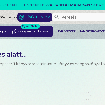
VÁLTOZÓ VILÁG AKCIÓ!
K
Kiadóknak
HŰSÉGJUTALOM
Egyedülálló!
ágok
E-könyvek dedikálással
E-KÖNYVEK
HANGOSKÖNYVE
s alatt...
népszerű könyvsorozatainkat e-könyv és hangoskönyv 