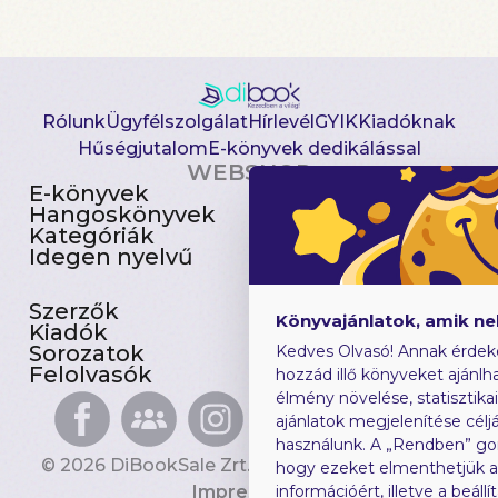
Rólunk
Ügyfélszolgálat
Hírlevél
GYIK
Kiadóknak
Hűségjutalom
E-könyvek dedikálással
WEBSHOP
E-könyvek
Csomagajánlatok
Hangoskönyvek
Akciósak
Kategóriák
Előjegyezhetők
Idegen nyelvű
Újdonságok
Szerzők
Gyerekkönyvek
Könyvajánlatok, amik n
Kiadók
Heti toplista
Sorozatok
Ajándékutalvány
Kedves Olvasó! Annak érdek
Felolvasók
Blog
hozzád illő könyveket ajánlha
élmény növelése, statisztika
ajánlatok megjelenítése céljá
használunk. A „Rendben” go
© 2026 DiBookSale Zrt. Minden jog fenntartva.
hogy ezeket elmenthetjük 
Impresszum
információért, illetve a beál