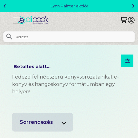
‹
›
Lynn Painter akció!
Betöltés alatt...
Fedezd fel népszerű könyvsorozatainkat e-
könyv és hangoskönyv formátumban egy
helyen!
Sorrendezés