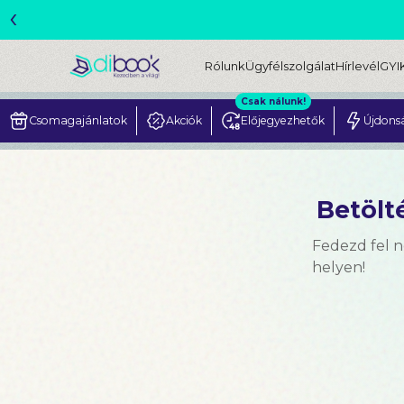
‹
ME
Rólunk
Ügyfélszolgálat
Hírlevél
GYI
Csak nálunk!
Csomagajánlatok
Akciók
Előjegyezhetők
Újdons
Betölté
Fedezd fel 
helyen!