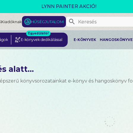
GJELENT! L. J. SHEN: LEGVADABB ÁLMAIMBAN SZER
K
Kiadóknak
HŰSÉGJUTALOM
Egyedülálló!
ágok
E-könyvek dedikálással
E-KÖNYVEK
HANGOSKÖNYVE
s alatt...
népszerű könyvsorozatainkat e-könyv és hangoskönyv 