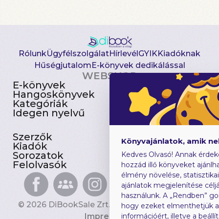
Rólunk
Ügyfélszolgálat
Hírlevél
GYIK
Kiadóknak
Hűségjutalom
E-könyvek dedikálással
WEBSHOP
E-könyvek
Csomagajánlatok
Hangoskönyvek
Akciósak
Kategóriák
Előjegyezhetők
Idegen nyelvű
Újdonságok
Szerzők
Gyerekkönyvek
Könyvajánlatok, amik n
Kiadók
Heti toplista
Sorozatok
Ajándékutalvány
Kedves Olvasó! Annak érdek
Felolvasók
Blog
hozzád illő könyveket ajánlha
élmény növelése, statisztika
ajánlatok megjelenítése céljá
használunk. A „Rendben” go
© 2026 DiBookSale Zrt. Minden jog fenntartva.
hogy ezeket elmenthetjük 
Impresszum
információért, illetve a beál