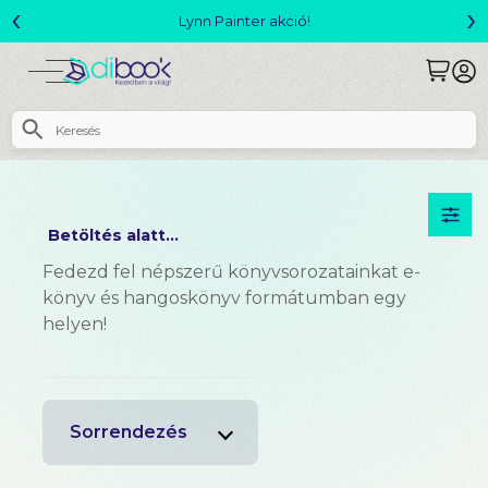
‹
›
Lynn Painter akció!
Betöltés alatt...
Fedezd fel népszerű könyvsorozatainkat e-
könyv és hangoskönyv formátumban egy
helyen!
Sorrendezés