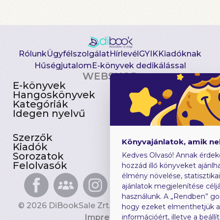
Rólunk
Ügyfélszolgálat
Hírlevél
GYIK
Kiadóknak
Hűségjutalom
E-könyvek dedikálással
WEBSHOP
E-könyvek
Csomagajánlatok
Hangoskönyvek
Akciósak
Kategóriák
Előjegyezhetők
Idegen nyelvű
Újdonságok
Szerzők
Gyerekkönyvek
Könyvajánlatok, amik n
Kiadók
Heti toplista
Sorozatok
Ajándékutalvány
Kedves Olvasó! Annak érdek
Felolvasók
Blog
hozzád illő könyveket ajánlha
élmény növelése, statisztika
ajánlatok megjelenítése céljá
használunk. A „Rendben” go
© 2026 DiBookSale Zrt. Minden jog fenntartva.
hogy ezeket elmenthetjük 
Impresszum
információért, illetve a beál