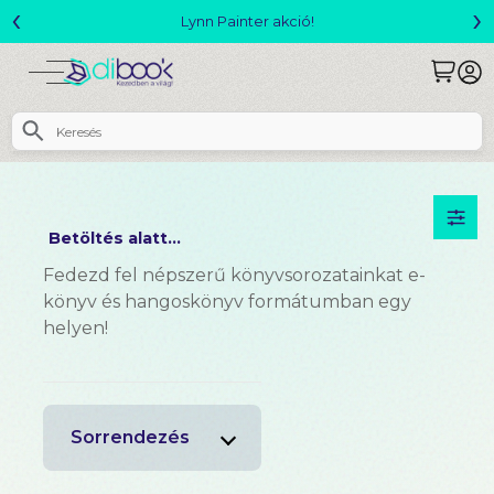
‹
›
Lynn Painter akció!
Betöltés alatt...
Fedezd fel népszerű könyvsorozatainkat e-
könyv és hangoskönyv formátumban egy
helyen!
Sorrendezés